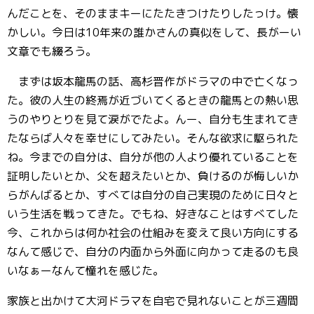
んだことを、そのままキーにたたきつけたりしたっけ。懐
かしい。今日は10年来の誰かさんの真似をして、長がーい
文章でも綴ろう。
まずは坂本龍馬の話、高杉晋作がドラマの中で亡くなっ
た。彼の人生の終焉が近づいてくるときの龍馬との熱い思
うのやりとりを見て涙がでたよ。んー、自分も生まれてき
たならば人々を幸せにしてみたい。そんな欲求に駆られた
ね。今までの自分は、自分が他の人より優れていることを
証明したいとか、父を超えたいとか、負けるのが悔しいか
らがんばるとか、すべては自分の自己実現のために日々と
いう生活を戦ってきた。でもね、好きなことはすべてした
今、これからは何か社会の仕組みを変えて良い方向にする
なんて感じで、自分の内面から外面に向かって走るのも良
いなぁーなんて憧れを感じた。
家族と出かけて大河ドラマを自宅で見れないことが三週間