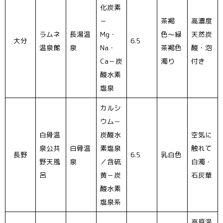
化炭素
－
茶褐
高濃度
ラムネ
長湯温
Mg・
色〜緑
天然炭
大分
6.5
温泉館
泉
Na・
茶褐色
酸・泡
Ca－炭
濁り
付き
酸水素
塩泉
カルシ
ウム－
白骨温
炭酸水
空気に
泉公共
白骨温
素塩泉
触れて
長野
6.5
乳白色
野天風
泉
／含硫
白濁・
呂
黄－炭
石灰華
酸水素
塩泉系
高原温