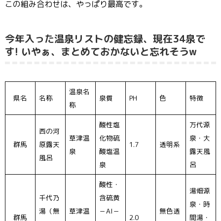
この組み合わせは、やっぱり最高です。
今年入った温泉リストの健忘録、現在34泉で
す! いやぁ、まとめておかないと忘れそうw
温泉名
県名
名称
泉質
PH
色
特徴
称
酸性塩
万代源
西の河
草津温
化物硫
泉・大
群馬
原露天
1.7
透明系
泉
酸塩温
露天風
風呂
泉
呂
酸性・
湯畑源
千代乃
含硫黄
泉・時
湯（無
草津温
－Al－
無色透
群馬
2.0
間湯・