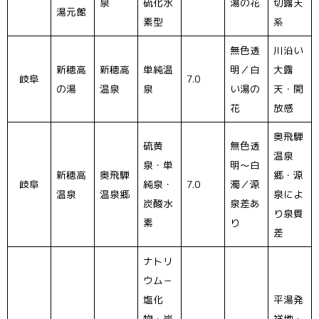
泉
硫化水
湯の花
切露天
湯元館
素型
系
無色透
川沿い
新穂高
新穂高
単純温
明／白
大露
岐阜
7.0
の湯
温泉
泉
い湯の
天・開
花
放感
奥飛騨
硫黄
無色透
温泉
泉・単
明〜白
新穂高
奥飛騨
郷・源
岐阜
純泉・
7.0
濁／源
温泉
温泉郷
泉によ
炭酸水
泉差あ
り泉質
素
り
差
ナトリ
ウム－
塩化
平湯発
物・炭
祥地・