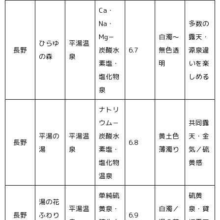
Ca・
Na・
多数の
Mg－
白濁〜
露天・
ひらゆ
平湯温
長野
炭酸水
6.7
無色透
源泉違
の森
泉
素塩・
明
いを楽
塩化物
しめる
泉
ナトリ
ウム－
共同露
平湯の
平湯温
炭酸水
黄土色
天・金
長野
6.8
湯
泉
素塩・
薄濁り
気／硫
塩化物
黄感
温泉
単純硫
硫黄
湯の花
平湯温
黄泉・
白濁／
泉・貸
長野
ふわり
6.9