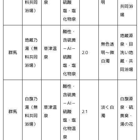
料共同
泉
硫酸
明
共同浴
浴場）
塩・塩
場
化物泉
酸性・
地蔵源
地蔵乃
含硫黄
無色透
泉・目
湯（無
草津温
－Al－
群馬
2.0
明〜微
洗い地
料共同
泉
硫酸
白濁
蔵・共
浴場）
塩・塩
同浴場
化物泉
酸性・
含硫黄
白旗乃
白旗源
－Al－
湯（無
草津温
淡く白
泉・硫
群馬
硫酸
2.1
料共同
泉
濁
黄臭・
塩・塩
浴場）
湯の花
化物温
泉