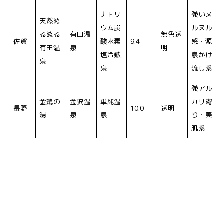
ナトリ
強いヌ
天然ぬ
ウム炭
ルヌル
るぬる
有田温
無色透
佐賀
酸水素
9.4
感・源
有田温
泉
明
塩冷鉱
泉かけ
泉
泉
流し系
強アル
金鶏の
金沢温
単純温
カリ寄
長野
10.0
透明
湯
泉
泉
り・美
肌系