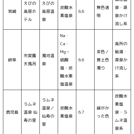
えびの
えびの
炭酸水
無色透
泉・源
宮崎
高原ホ
高原温
6.6
素塩泉
明
泉かけ
テル
泉
流し系
Na・
Ca・
高所の
Mg－
茶色／
秘湯・
市営露
濁河温
岐阜
硫酸
6.6
黄土色
源泉か
天風呂
泉
塩・炭
濁り
け流し
酸水素
系
塩温泉
炭酸水
ラムネ
ラムネ
素塩
温泉／
炭酸水
緑がか
鹿児島
温泉 仙
6.7
泉・ラ
仙寿の
素塩泉
った色
寿の里
ムネ温
里
泉系