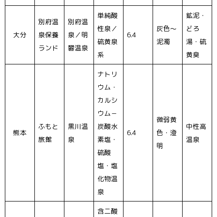
単純酸
鉱泥・
別府温
別府温
性泉／
灰色〜
どろ
大分
泉保養
泉／明
6.4
硫黄泉
泥濁
湯・硫
ランド
礬温泉
系
黄臭
ナトリ
ウム・
カルシ
ウム－
微弱黄
ふもと
黒川温
炭酸水
中性高
熊本
6.4
色・澄
旅館
泉
素塩・
温泉
明
硫酸
塩・塩
化物温
泉
含二酸