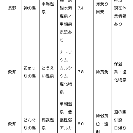
平湯温
薄濁り
長野
神の湯
酸水素
7.4
現在休
泉
目安
塩泉／
業情報
単純泉
あり
表記あ
り
ナトリ
ウム・
保温
花まつ
とうえ
カルシ
愛知
7.8
微黄濁
系・塩
りの湯
い温泉
ウム－
化物泉
塩化物
泉
単純温
泉・低
道の駅
微弱黄
どんぐ
稲武温
張性弱
併設・
愛知
8.0
色・澄
りの湯
泉
アルカ
日帰り
明