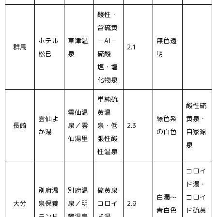
酸性・
含硫黄
ホテル
草津温
－Al－
無色透
群馬
2.1
松巳
泉
硫酸
明
塩・塩
化物泉
単純硫
酸性硫
雲仙温
黄温
雲仙よ
緑色系
黄泉・
長崎
泉／雲
泉・低
2.3
か湯
の白色
自家源
仙湯里
張性酸
泉
性温泉
コロイ
ド湯・
別府温
別府温
硫黄泉
白濁〜
コロイ
大分
泉保養
泉／明
コロイ
2.9
青白色
ド硫黄
ランド
礬温泉
ド湯