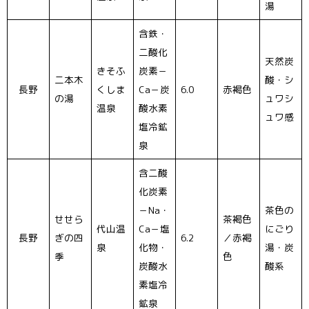
湯
含鉄・
二酸化
天然炭
きそふ
炭素－
二本木
酸・シ
長野
くしま
Ca－炭
6.0
赤褐色
の湯
ュワシ
温泉
酸水素
ュワ感
塩冷鉱
泉
含二酸
化炭素
－Na・
茶色の
せせら
茶褐色
代山温
Ca－塩
にごり
長野
ぎの四
6.2
／赤褐
泉
化物・
湯・炭
季
色
炭酸水
酸系
素塩冷
鉱泉