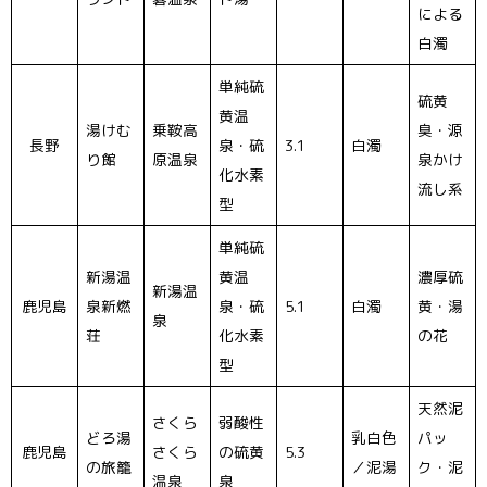
による
白濁
単純硫
硫黄
黄温
湯けむ
乗鞍高
臭・源
長野
泉・硫
3.1
白濁
り館
原温泉
泉かけ
化水素
流し系
型
単純硫
新湯温
黄温
濃厚硫
新湯温
鹿児島
泉新燃
泉・硫
5.1
白濁
黄・湯
泉
荘
化水素
の花
型
天然泥
さくら
弱酸性
どろ湯
乳白色
パッ
鹿児島
さくら
の硫黄
5.3
の旅籠
／泥湯
ク・泥
温泉
泉