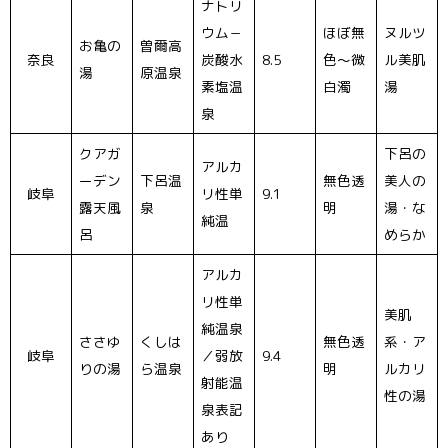
ナトリ
ウム－
ほぼ無
ヌルツ
お亀の
曽爾高
奈良
炭酸水
8.5
色〜微
ル美肌
湯
原温泉
素塩温
白濁
湯
泉
クアガ
下呂の
アルカ
ーデン
下呂温
無色透
美人の
岐阜
リ性単
9.1
露天風
泉
明
湯・な
純温
呂
めらか
アルカ
リ性単
美肌
純温泉
ささゆ
くしは
無色透
系・ア
岐阜
／弱放
9.4
りの湯
ら温泉
明
ルカリ
射能温
性の湯
泉表記
あり