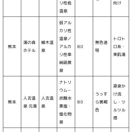
リ性低
向け
温泉
弱アル
カリ性
温泉／
トロト
湯の森
植木温
無色透
熊本
アルカ
8.0
ロ系・
ホテル
泉
明
リ性単
美肌湯
純硫黄
泉
ナトリ
源泉か
ウム－
うっす
け流
人吉温
人吉温
炭酸水
熊本
8.0
ら黄褐
し・ツ
泉 元湯
泉
素塩・
色
ルツル
塩化物
感
泉