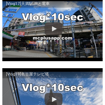
[Vlog17]天満駅JRと電車
[Vlog19]名古屋テレビ塔