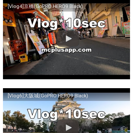
[Vlog4]京橋(GoPRO HERO9 Black)
[Vlog6]大阪城(GoPRO HERO9 Black)