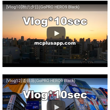
[Vlog10]秋の夕日(GoPRO HERO9 Black)
[Vlog12]道頓堀(GoPRO HERO9 Black)