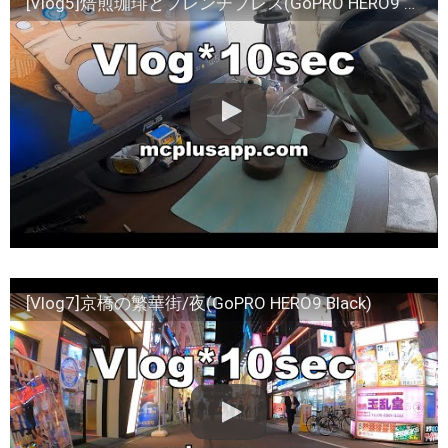
[Vlog5]焙煎珈琲とフレンチプレス(GoPRO HERO9 Black)
[Vlog7]京橋の繁華街/夜(GoPRO HERO9 Black)