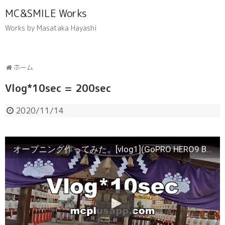
MC&SMILE Works
Works by Masataka Hayashi
ホーム
Vlog*10sec = 200sec
2020/11/14
オープニング作ってみた。[vlog1](GoPRO HERO9 Black)