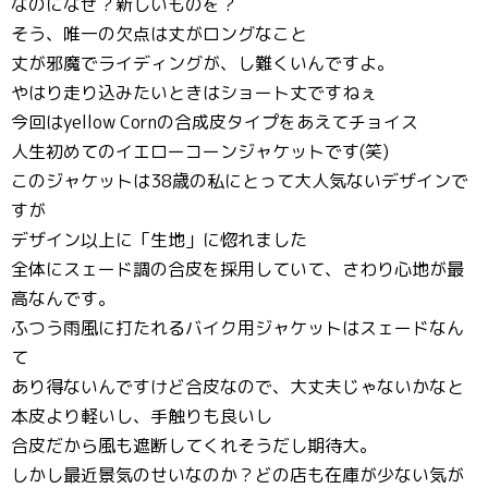
なのになぜ？新しいものを？
そう、唯一の欠点は丈がロングなこと
丈が邪魔でライディングが、し難くいんですよ。
やはり走り込みたいときはショート丈ですねぇ
今回はyellow Cornの合成皮タイプをあえてチョイス
人生初めてのイエローコーンジャケットです(笑)
このジャケットは38歳の私にとって大人気ないデザインで
すが
デザイン以上に「生地」に惚れました
全体にスェード調の合皮を採用していて、さわり心地が最
高なんです。
ふつう雨風に打たれるバイク用ジャケットはスェードなん
て
あり得ないんですけど合皮なので、大丈夫じゃないかなと
本皮より軽いし、手触りも良いし
合皮だから風も遮断してくれそうだし期待大。
しかし最近景気のせいなのか？どの店も在庫が少ない気が