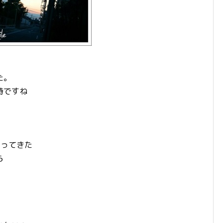
た。
時ですね
やってきた
ら