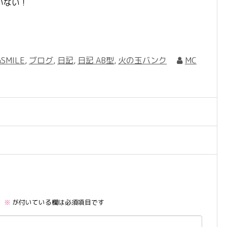
いない！
SMILE
,
ブログ
,
日記
,
日記 AB型
,
火の玉バンク
MC
。
※
が付いている欄は必須項目です