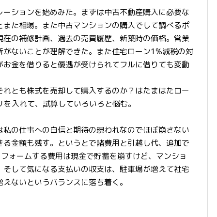
レーションを始めみた。まずは中古不動産購入に必要な
とまた相場。また中古マンションの購入でして調べるポ
現在の補修計画、過去の売買履歴、新築時の価格。営業
所がないことが理解できた。また住宅ローン1%減税の対
がお金を借りると優遇が受けられてフルに借りても変動
それとも株式を売却して購入するのか？はたまはたロー
プリを入れて、試算していろいろと悩む。
は私の仕事への自信と期待の現われなのでほぼ崩さない
きる金額も残す。というとで諸費用と引越し代、追加で
リフォームする費用は現金で貯蓄を崩すけど、マンショ
。そして気になる支払いの収支は、駐車場が増えて社宅
増えないというバランスに落ち着く。