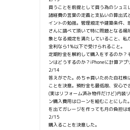
買うことを前提として買う為のシュミ
諸経費の言葉の定義と支払いの算出式
イントの勉強。管理規定や建築条件、
さんに調べて頂いて特に問題となる場
象となる規定を満たしていること、私
金利なら1%以下で受けられること。
定期貯金を解約して購入をするのか？
ンはどうするのか？iPhoneに計算ア
2/14
答えがでた。めちゃ買いためた自社株
ことを決意。預貯金も最低限、安心で
(実はリフォーム済み物件だけど)内装
ン購入費用はローンを組むことにした
を出てガレージを作っても月の負担は
2/15
購入ることを決意した。