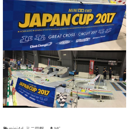
mini4d
,
ミニ四駆
MC