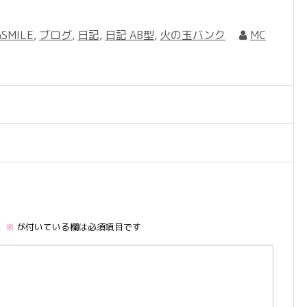
SMILE
,
ブログ
,
日記
,
日記 AB型
,
火の玉バンク
MC
。
※
が付いている欄は必須項目です