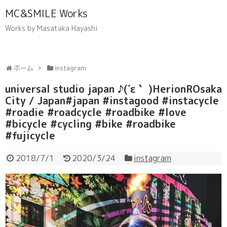
MC&SMILE Works
Works by Masataka Hayashi
ホーム
instagram
universal studio japan ♪(´ε｀ )HerionROsaka
City / Japan#japan #instagood #instacycle
#roadie #roadcycle #roadbike #love
#bicycle #cycling #bike #roadbike
#fujicycle
2018/7/1
2020/3/24
instagram