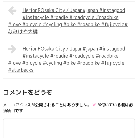
HerionROsaka City / Japan#japan #instagood
#instacycle #roadie #roadcycle #roadbike
#love #bicycle #cycling #bike #roadbike #fujicycle#
なみはや大橋
HerionROsaka City / Japan#japan #instagood
#instacycle #roadie #roadcycle #roadbike
#love #bicycle #cycling #bike #roadbike #fujicycle
#starbacks
コメントをどうぞ
メールアドレスが公開されることはありません。
※
が付いている欄は必
須項目です