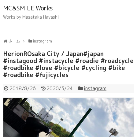
MC&SMILE Works
Works by Masataka Hayashi
ホーム
instagram
HerionROsaka City / Japan#japan
#instagood #instacycle #roadie #roadcycle
#roadbike #love #bicycle #cycling #bike
#roadbike #fujicycles
2018/8/26
2020/3/24
instagram