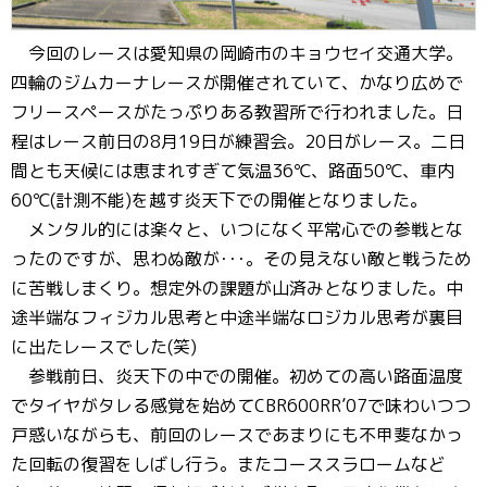
今回のレースは愛知県の岡崎市のキョウセイ交通大学。
四輪のジムカーナレースが開催されていて、かなり広めで
フリースペースがたっぷりある教習所で行われました。日
程はレース前日の8月19日が練習会。20日がレース。二日
間とも天候には恵まれすぎて気温36℃、路面50℃、車内
60℃(計測不能)を越す炎天下での開催となりました。
メンタル的には楽々と、いつになく平常心での参戦とな
ったのですが、思わぬ敵が･･･。その見えない敵と戦うため
に苦戦しまくり。想定外の課題が山済みとなりました。中
途半端なフィジカル思考と中途半端なロジカル思考が裏目
に出たレースでした(笑)
参戦前日、炎天下の中での開催。初めての高い路面温度
でタイヤがタレる感覚を始めてCBR600RR’07で味わいつつ
戸惑いながらも、前回のレースであまりにも不甲斐なかっ
た回転の復習をしばし行う。またコーススラロームなど