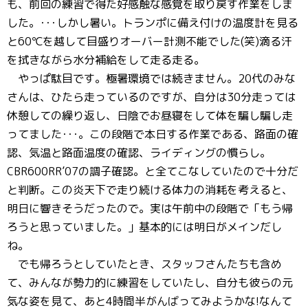
も、前回の練習で得た好感触な感覚を取り戻す作業をしま
した。･･･しかし暑い。トランポに備え付けの温度計を見る
と60℃を越して目盛りオーバー計測不能でした(笑)滴る汗
を拭きながら水分補給をして走る走る。
やっぱ駄目です。極暑環境では続きません。20代のみな
さんは、ひたら走っているのですが、自分は30分走っては
休憩しての繰り返し、日陰でお昼寝をして体を騙し騙し走
ってました･･･。この段階で本日する作業である、路面の確
認、気温と路面温度の確認、ライディングの慣らし。
CBR600RR’07の調子確認。と全てこなしていたので十分だ
と判断。この炎天下で走り続ける体力の消耗を考えると、
明日に響きそうだったので。実は午前中の段階で「もう帰
ろうと思っていました。」基本的には明日がメインだし
ね。
でも帰ろうとしていたとき、スタッフさんたちも含め
て、みんなが勢力的に練習をしていたし、自分も彼らの元
気な姿を見て、あと4時間半がんばってみようかな!なんて