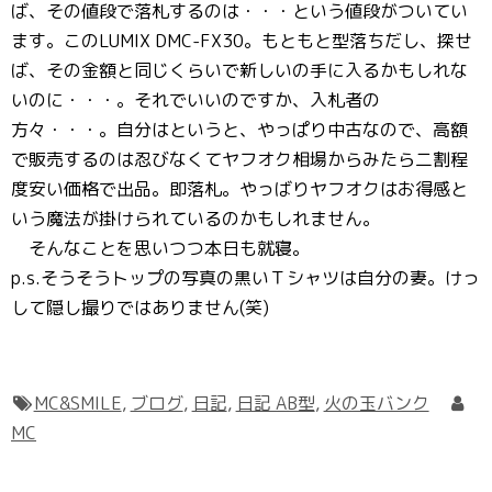
ば、その値段で落札するのは・・・という値段がついてい
ます。このLUMIX DMC-FX30。もともと型落ちだし、探せ
ば、その金額と同じくらいで新しいの手に入るかもしれな
いのに・・・。それでいいのですか、入札者の
方々・・・。自分はというと、やっぱり中古なので、高額
で販売するのは忍びなくてヤフオク相場からみたら二割程
度安い価格で出品。即落札。やっばりヤフオクはお得感と
いう魔法が掛けられているのかもしれません。
そんなことを思いつつ本日も就寝。
p.s.そうそうトップの写真の黒いＴシャツは自分の妻。けっ
して隠し撮りではありません(笑)
MC&SMILE
,
ブログ
,
日記
,
日記 AB型
,
火の玉バンク
MC