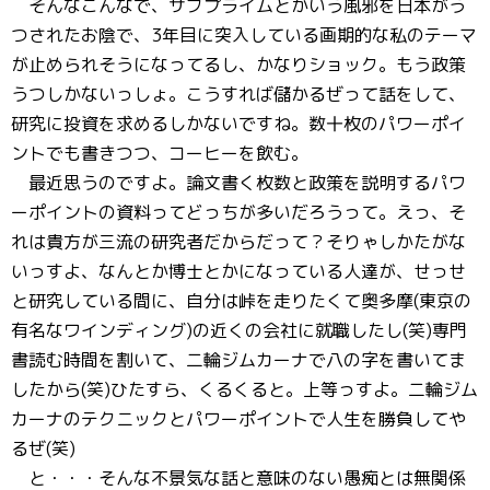
そんなこんなで、サブプライムとかいう風邪を日本がう
つされたお陰で、3年目に突入している画期的な私のテーマ
が止められそうになってるし、かなりショック。もう政策
うつしかないっしょ。こうすれば儲かるぜって話をして、
研究に投資を求めるしかないですね。数十枚のパワーポイ
ントでも書きつつ、コーヒーを飲む。
最近思うのですよ。論文書く枚数と政策を説明するパワ
ーポイントの資料ってどっちが多いだろうって。えっ、そ
れは貴方が三流の研究者だからだって？そりゃしかたがな
いっすよ、なんとか博士とかになっている人達が、せっせ
と研究している間に、自分は峠を走りたくて奥多摩(東京の
有名なワインディング)の近くの会社に就職したし(笑)専門
書読む時間を割いて、二輪ジムカーナで八の字を書いてま
したから(笑)ひたすら、くるくると。上等っすよ。二輪ジム
カーナのテクニックとパワーポイントで人生を勝負してや
るぜ(笑)
と・・・そんな不景気な話と意味のない愚痴とは無関係