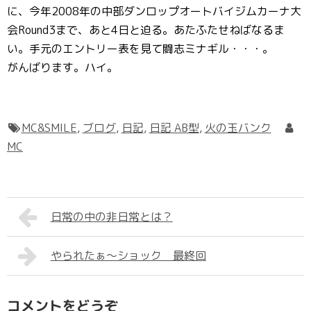
に、今年2008年の中部ダンロップオートバイジムカーナ大
会Round3まで、あと4日と迫る。あたふたせねばなるま
い。手元のエントリー表を見て闘志ミナギル・・・。
がんばります。ハイ。
MC&SMILE
,
ブログ
,
日記
,
日記 AB型
,
火の玉バンク
MC
日常の中の非日常とは？
やられたぁ～ショック 最終回
コメントをどうぞ