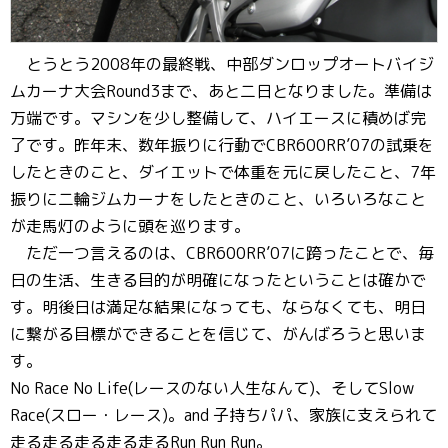
とうとう2008年の最終戦、中部ダンロップオートバイジ
ムカーナ大会Round3まで、あと二日となりました。準備は
万端です。マシンを少し整備して、ハイエースに積めば完
了です。昨年末、数年振りに行動でCBR600RR’07の試乗を
したときのこと、ダイエットで体重を元に戻したこと、7年
振りに二輪ジムカーナをしたときのこと、いろいろなこと
が走馬灯のように頭を巡ります。
ただ一つ言えるのは、CBR600RR’07に跨ったことで、毎
日の生活、生きる目的が明確になったということは確かで
す。明後日は満足な結果になっても、ならなくても、明日
に繋がる目標ができることを信じて、がんばろうと思いま
す。
No Race No Life(レースのない人生なんて)、そしてSlow
Race(スロー・レース)。and 子持ちパパ、家族に支えられて
走る走る走る走る走るRun Run Run。