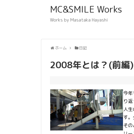
MC&SMILE Works
Works by Masataka Hayashi
ホーム
日記
2008年とは？(前編)
今年
り返
人生
す。
その
リー