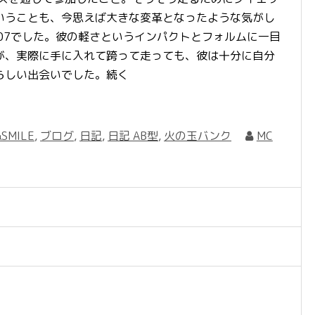
いうことも、今思えば大きな変革となったような気がし
R’07でした。彼の軽さというインパクトとフォルムに一目
が、実際に手に入れて跨って走っても、彼は十分に自分
らしい出会いでした。続く
SMILE
,
ブログ
,
日記
,
日記 AB型
,
火の玉バンク
MC