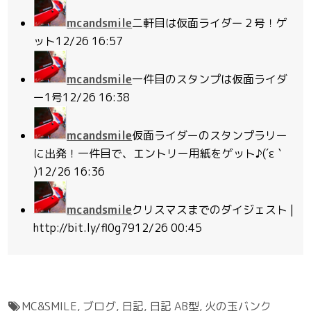
mcandsmile
二軒目は仮面ライダー２号！ゲ
ット
12/26 16:57
mcandsmile
一件目のスタンプは仮面ライダ
ー1号
12/26 16:38
mcandsmile
仮面ライダーのスタンプラリー
に出発！一件目で、エントリー用紙をゲット♪(´ε｀
)
12/26 16:36
mcandsmile
クリスマスまでのダイジェスト |
http://bit.ly/fl0g79
12/26 00:45
MC&SMILE
,
ブログ
,
日記
,
日記 AB型
,
火の玉バンク