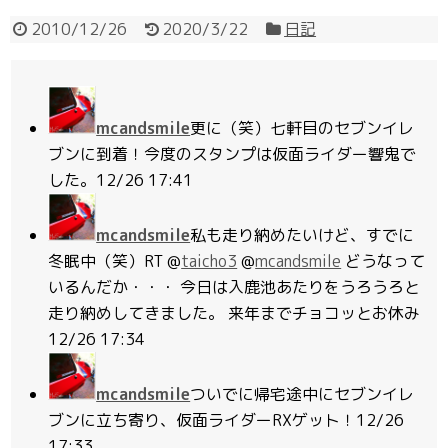
2010/12/26
2020/3/22
日記
mcandsmile
更に（笑）七軒目のセブンイレ
ブンに到着！今度のスタンプは仮面ライダー響鬼で
した。
12/26 17:41
mcandsmile
私も走り納めたいけど、すでに
冬眠中（笑）RT @
taicho3
@
mcandsmile
どうなって
いるんだか・・・ 今日は入鹿池あたりをうろうろと
走り納めしてきました。 来年までチョコッとお休み
12/26 17:34
mcandsmile
ついでに帰宅途中にセブンイレ
ブンに立ち寄り、仮面ライダーRXゲット！
12/26
17:33