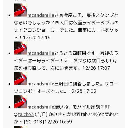
mcandsmile
さぁ今度こそ、最後スタンプと
なるのでしょうか？四人目は仮面ライダーダブルの
サイクロンジョーカーでした。無事にカードをゲッ
ト！
12/26 17:19
mcandsmile
とうとう四軒目です。最後のラ
イダーは一号ライダー！えっダブりは駄目らしい。
気を持ち直して、次にいきます。
12/26 17:07
mcandsmile
三軒目に到着しました。サゴー
ゾコンボ！オーズでした。
12/26 17:02
mcandsmile
凄いね、モバイル家族？RT
@
taicho3
(;ﾟДﾟ) かみさんが銀河tabとポタφ契約と
か… [SC-01B]
12/26 16:59