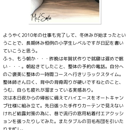
ようやく2010年の仕事も完了して、冬休みが始まったとい
うことで、長期休み恒例の小学生レベルですが日記を書い
ていこうと思う。
ふぅ、もう朝か・・・昨晩は年賀状作りで就寝は遅めで眠
い・・・。朝起きてしたこと、整体の予約の電話。自分へ
のご褒美に整体の一時間コースへ行きリラックスタイム。
整体師さん曰く、背中の背骨周りが硬いですねとのこと、
うむ、自らも疲れが溜まっている実感あり。
次は本日夜からの帰省に備えてハイエースをオートキャン
プ仕様に組み立て。先日張った手作りカーテンで見えない
けれど結露対策の為に、巷で流行の窓用粘着付エアクッシ
ョンを張ったりしてみた。またタブルの羽毛布団を引いた
り大忙し。