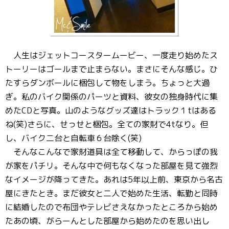
人生はジェットコースタームービー、一度走り始めたス
トーリーはゴールまで止まらない。まさにそんな感じ。ひ
たすらダンボールに梱包して物をしまう。ちょっと大過
ぎ。私のバイク関係のパーツと資料、彼女の独身時代に集
めたCDと写真。山のようなグッズ達はトラック１tはある
ね(笑)さらに、せっせと梱包。全ての家財で4tなり。但
し、バイク二台と自転車６台除く(笑)
そんなこんなで家財道具は全て移動して、からっぽの我
が家をパチリ。そんな中で何もなくなった部屋を見て強烈
なイメージが降ってきた。あれは5年以上前、東京から名古
屋にきたとき。まだ彼女と二人で始めた生活、転勤と同時
に結婚したので布団やテレビさえなかったところから始め
たあの頃、がらーんとした部屋から始めたのを思い出し