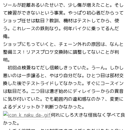
ソールが距離あるいたせいで、少し傷が増えたこと。そし
て練習ができないという事実。やっぱり初心者だからって
ショップ任せは駄目？教訓、機材はテストしてから、使
う。これレースの鉄則なり。何年バイクに乗ってるんだ
俺。
ショップにもっていくと、チェーン外れの原因は、なんと
整備ミス！リアスプロケ交換時に調整してないことが判
明。
初回点検兼ねてだし信頼しきっていた。うーん。しかし
悪いのは一歩譲ると、やはり自分だな。ひとつ目は部材交
換した後でテストライドしてなかった。すぐにコースイン
は駄目だろ。二つ目は漕ぎ始めにディレイラーからの異音
に気が付いていた。でも範囲内の違和感なのか？、変更に
よるデメリットか？判断つかなかった。
何れにしろ大きな怪我なく学べて良
かった。