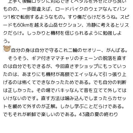
上手く後輪ロックに対応できてペダルを外せたから良い
ものの、一歩間違えば、ロードバイクのウェアなんてパン
ツ1枚で転倒するようなもの。すり傷だらけだろうね。スピ
ードも60kmを越える山岳セクション、冷静に考えるとリス
クだらけ。しっかりと機材を信じられるように勉強しよ
う。
自分の身は自分で守るこれ二輪のセオリー、がんばる。
そうそう、ギア付きママチャリのチェーンの脱落を直す
のは自分でもできるが、今回直さずショップにもっていっ
たのは、あまりにも機材が高額でエイッなんて引っ張り上
げるのは怖くてできなかったためである。でも自分の判断
は正しかった。その場でバキッなんて音を立てて外しては
いけないのです。直す方法は噛み込んでしまったらカセッ
トを緩めて外すのが正解。しかし学ぶことだらけである。
でもそれが新鮮で楽しいのである。43歳の夏の終わり