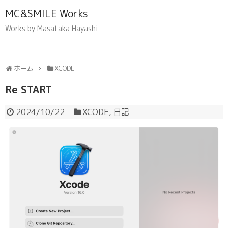
MC&SMILE Works
Works by Masataka Hayashi
ホーム
XCODE
Re START
2024/10/22
XCODE
,
日記