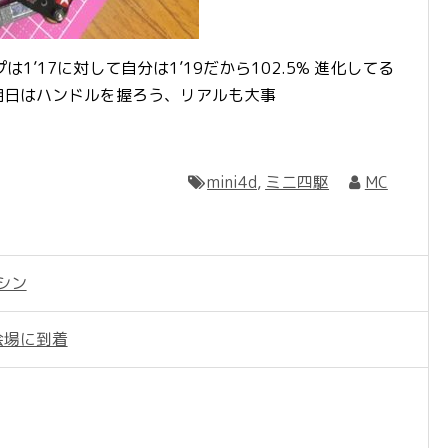
’17に対して自分は1’19だから102.5% 進化してる
) 明日はハンドルを握ろう、リアルも大事
mini4d
,
ミニ四駆
MC
マシン
会場に到着