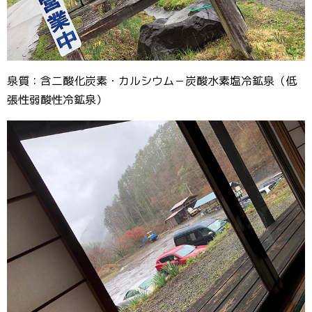
泉質：含二酸化炭素・カルシウム－炭酸水素塩冷鉱泉（低
張性弱酸性冷鉱泉）