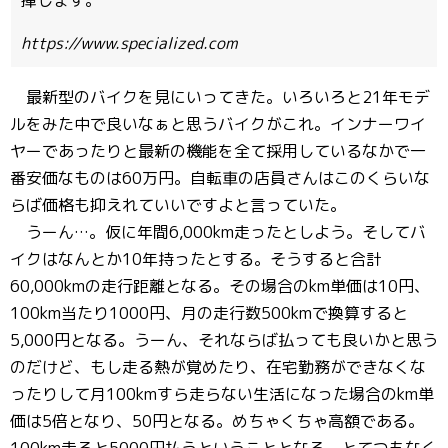
揮します。
https://www.specialized.com
最新型のバイクを見にいってきた。いろいろと21年モデ
ルをみた中で良いなぁと思うバイクがこれ。インナーワイ
ヤーであったりと最新の機能を全て採用しているなかで一
番安価なものは60万円。自転車の店員さんはこのくらいな
らば価格も抑えれていいですよと言っていた。
うーん…。仮に年間6,000km走ったとしよう。そしてバ
イクはなんとか10年持ったとする。そうすると合計
60,000kmの走行距離となる。その場合のkm単価は10円、
100km当たり1000円、月の走行数500kmで換算すると
5,000円となる。うーん、それならば払っても良いかと思う
のだけど、もし走る熱が覚めたり、在宅勤務ができなくな
ったりして月100kmすら走らない生活になった場合のkm単
価は5倍となり、50円となる。めちゃくちゃ高額である。