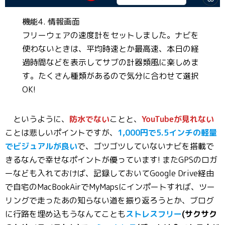
機能4. 情報画面
フリーウェアの速度計をセットしました。ナビを
使わないときは、平均時速とか最高速、本日の経
過時間などを表示してサブの計器類風に楽しめま
す。たくさん種類があるので気分に合わせて選択
OK!
というように、
防水でない
ことと、
YouTubeが見れない
ことは悲しいポイントですが、
1,000円で5.5インチの軽量
でビジュアルが良い
で、ゴツゴツしていないナビを搭載で
きるなんで幸せなポイントが優っています! またGPSのロガ
ーなども入れておけば、記録しておいてGoogle Drive経由
で自宅のMacBookAirでMyMapsにインポートすれば、ツー
リングで走ったあの知らない道を振り返ろうとか、ブログ
に行路を埋め込もうなんてことも
ストレスフリー
(サクサク