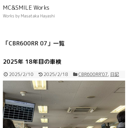
MC&SMILE Works
Works by Masataka Hayashi
「
CBR600RR 07
」
一覧
2025年 18年目の車検
2025/2/10
2025/2/18
CBR600RR'07
,
日記