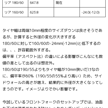
リア 180/60
647.8
現在
リア 160/60
623.8
-24.0(-12.0)
タイヤ幅は両端10mm程度のサイズダウンは良さそうであ
るが、計算すると外径の変化が大きすぎる
180/60に対して160/60の-24mm(-12mm)と低下するの
は、、、許容範囲外すぎる。
偏平率（アスペクト比）の違いによる影響がこんなにも数
値の差として出るのは想定外。
180/60は190/55よりもタイヤ幅が10mm狭いだけなの
に、偏平率が60%（190/55の55%より高い）ため、サイ
ドウォールの高さが増え、結果的に外径が大きくなってし
まうのです。イメージよりでかい影響です。
今試しているフロントフォークのセットアップでは、油面