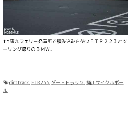
↑↑東九フェリー発着所で積み込みを待つＦＴＲ２２３とツ
ーリング帰りのＢＭＷ。
dirttrack
,
FTR233
,
ダートトラック
,
桶川サイクルボー
ル