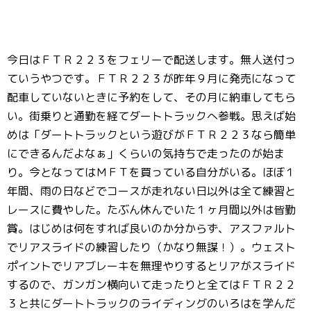
今日はＦＴＲ２２３をフェリーで配送します。無人送付っ
ていうやつです。ＦＴＲ２２３が昨年９月に発売になって
配車していないときに予約をして、その月に納車してもら
い。街乗りと通勤を経てダートトラックへ参戦。思えば始
めは「ダートトラックという遊びがＦＴＲ２２３なら簡単
にできるんだよなぁ」くらいの気持ちで走ったのが始ま
り。今となってはＭＦＴを買っている自分がいる。ほぼ１
年間、雨の日などでコースが走れない日以外は全て練習と
レースに費やした。たぶん休んでいた１ヶ月間以外は皆勤
賞。はじめは何をすれば良いのか分からず、アスファルト
でリアスライドの練習したり（かなり無謀！）。ウェスト
ポイントでリアブレーキを無理やりするとリアがスライド
するので、ガンガン横向いて走ったりと全てはＦＴＲ２２
３と共にダートトラックのライディングのいろはを学んだ