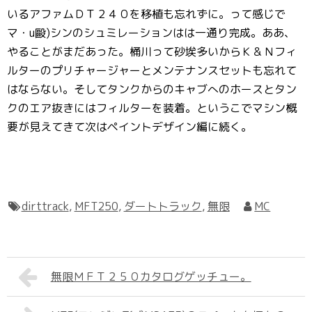
いるアファムＤＴ２４０を移植も忘れずに。って感じで
マ・u毆)シンのシュミレーションはは一通り完成。ああ、
やることがまだあった。桶川って砂埃多いからＫ＆Ｎフィ
ルターのプリチャージャーとメンテナンスセットも忘れて
はならない。そしてタンクからのキャブへのホースとタン
クのエア抜きにはフィルターを装着。というこでマシン概
要が見えてきて次はペイントデザイン編に続く。
dirttrack
,
MFT250
,
ダートトラック
,
無限
MC
無限ＭＦＴ２５０カタログゲッチュー。