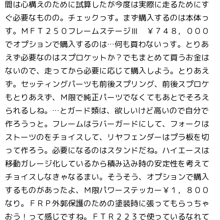
間は心構えのために試算したが今度は実際に走るためにす
ぐ必要なものの。チェックっす。まず購入するのは本体っ
す。ＭＦＴ２５０フレームステージⅢ ￥７４８，０００
でオプションで購入するのは…何も買わないっす。とりあ
えず必要なのはスプロケットか？でもまとめて買うお金は
ないので、走ってから必要に応じて購入しよう。とりあえ
ず。セッティングパーツも前後スプリング、前後スプロケ
もとりあえず、Ｍ限で純正パーツでなくてもあとでそろえ
られるしね。…とガード類は、欲しいけど高いので自分で
作ろうっと。フレームはラバーガードにして、フォークは
ストーツのをチョイスして、リヤフェンダーはプラ板を切
って作ろう。必要になるのはスタンドだね。ハイエースは
移動ガレージ化しているから積み込み時の安定性を考えて
チョイスしなきゃなるまい。そうそう、オプションで購入
するものがあったよ、Ｍ限パワーステッカー￥１，８００
なり。ＦＲＰ外郭保護のための塗装時に張ってもらっちゃ
おう！って感じですね。ＦＴＲ２２３で使っているなれて