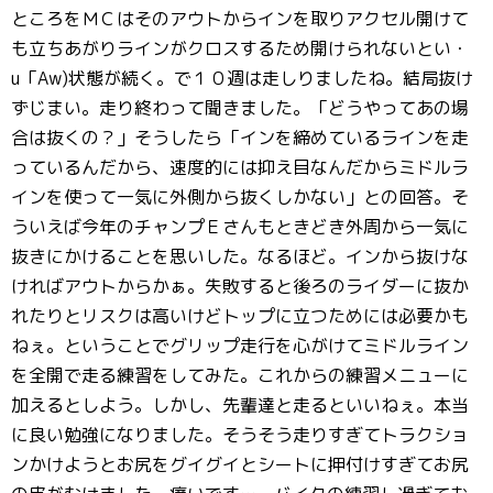
ところをＭＣはそのアウトからインを取りアクセル開けて
も立ちあがりラインがクロスするため開けられないとい・
u「Αw)状態が続く。で１０週は走しりましたね。結局抜け
ずじまい。走り終わって聞きました。「どうやってあの場
合は抜くの？」そうしたら「インを締めているラインを走
っているんだから、速度的には抑え目なんだからミドルラ
インを使って一気に外側から抜くしかない」との回答。そ
ういえば今年のチャンプＥさんもときどき外周から一気に
抜きにかけることを思いした。なるほど。インから抜けな
ければアウトからかぁ。失敗すると後ろのライダーに抜か
れたりとリスクは高いけどトップに立つためには必要かも
ねぇ。ということでグリップ走行を心がけてミドルライン
を全開で走る練習をしてみた。これからの練習メニューに
加えるとしよう。しかし、先輩達と走るといいねぇ。本当
に良い勉強になりました。そうそう走りすぎてトラクショ
ンかけようとお尻をグイグイとシートに押付けすぎてお尻