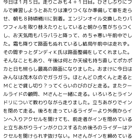
今日は１月５日。走りこみも４＋１日目。ひさしぶりにフ
ルで練習しようとあたりは凍りつくなか準備して車を走ら
せ、朝も８時頃桶川に到着。エンジンオイル交換したりパ
ワフィルを取り替えたりとしていると朝から雪がちらつく
し、お天気雨もパラパラと降って、めちゃ寒い午前中でし
た。霜も降りて路面もぬれているし結局午前中は走れず。
その間ずっとダンディＫ氏は路面整備をしてくれました。
そんなこともあり、午後は何とか天候も持ち直してポカポ
カと日も照らし最高の路面になりました。おまけに今日は
みんなは茂木なのでガラガラ。ほとんどＤ虎くんと走ると
ＭＣとで貸し切り？ってくらいのびのびと走る。またクー
ルライドの顧問、Ｍさんと一緒に走る。いろいろとライン
ドリについて教わりながら走りました。立ちあがりでイン
を閉めて走る。後ろを走っているライダーより外側からイ
ンへ入りアクセルを開けても、前走者がインを閉めている
と立ちあがりラインがクロスするため後ろのライダーはア
クセルを開けられず抜けない。Ｍさんがインを締めている