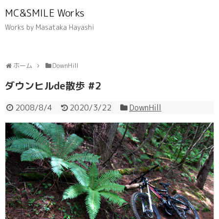
MC&SMILE Works
Works by Masataka Hayashi
ホーム
DownHill
ダウンヒルde散歩 #2
2008/8/4
2020/3/22
DownHill