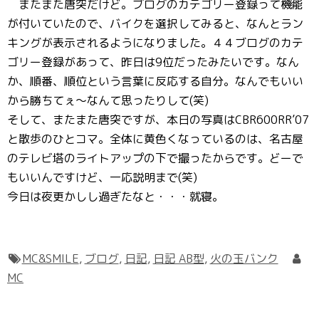
またまた唐突だけど。ブログのカテゴリー登録って機能
が付いていたので、バイクを選択してみると、なんとラン
キングが表示されるようになりました。４４ブログのカテ
ゴリー登録があって、昨日は9位だったみたいです。なん
か、順番、順位という言葉に反応する自分。なんでもいい
から勝ちてぇ～なんて思ったりして(笑)
そして、またまた唐突ですが、本日の写真はCBR600RR’07
と散歩のひとコマ。全体に黄色くなっているのは、名古屋
のテレビ塔のライトアップの下で撮ったからです。どーで
もいいんですけど、一応説明まで(笑)
今日は夜更かしし過ぎたなと・・・就寝。
MC&SMILE
,
ブログ
,
日記
,
日記 AB型
,
火の玉バンク
MC