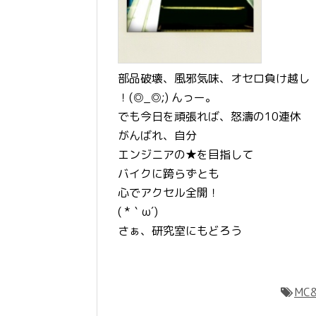
部品破壊、風邪気味、オセロ負け越し
！(◎_◎;) んっー。
でも今日を頑張れば、怒濤の10連休
がんばれ、自分
エンジニアの★を目指して
バイクに跨らずとも
心でアクセル全開！
( *｀ω´)
さぁ、研究室にもどろう
MC&