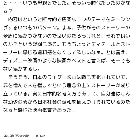
と・・・いつも母親とでした。そういう時代だったのかな
ぁ？
内容はというと断片的で唐突な二つのテーマをミキシン
グするいつものパターン。まぁ、子供がそのストーリーの
矛盾に気がつかないので良いのだろうけれど、それで良い
のか？という疑問もある。もうちょっとディテールとスト
ーリーに感じる違和感をなくして欲しいなぁ。とは言え、
ディズニー映画のような映画がベストと言えば、そーでも
ない気がするし。
そうそう、日本のライダー映画は敵も美化されていて、
罪を憎んで人を憎まずという理念の上にストーリーが成り
立っている。実に日本的名考え方であって、自分達はこん
な幼少の頃から日本社会の調和を植えつけられているのだ
なぁと感じた映画鑑賞であった。
映画鑑賞
MC