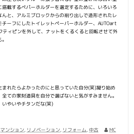
に搭載するペパーホルダーを選定するために、いろいろ
なんと、アルミブロックからの削り出しで造形されたレ
チーフにしたトイレットペーパーホルダー、AUTOart
セーフティピンを外して、ナットをくるくると回転させて外
も。
まれたらよかったのにと思っていた自分(笑)凝り始め
。全ての家財道具を自分で選ばないと気がすみません。
いやいやチタンだな(笑)
,
マンション
,
リノベーション
,
リフォーム
,
中古
MC