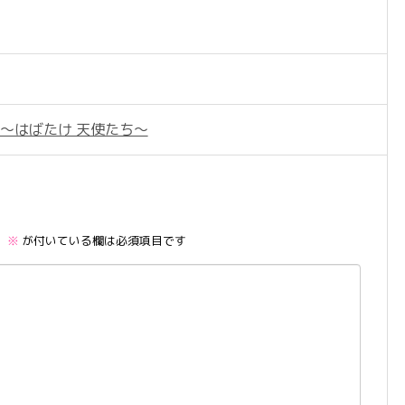
 〜はばたけ 天使たち〜
。
※
が付いている欄は必須項目です