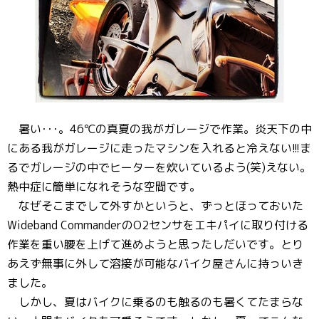
暑い･･･。46℃の真夏の我がガレージで作業。炎天下の中
にある我がガレージに走ったマシンを入れると冷えない!!!ま
るでガレージの中でヒーターを炊いているよう(笑)えない。
熱中症に簡単になれそうな空間です。
なぜそこまでして外すかというと、ずっとほっておいた
Wideband CommanderのO2センサをエキパイに取り付ける
作業を重い腰を上げて進めようと思ったしだいです。とり
あえず無事に外して溶接が可能なバイク屋さんに持っいき
ました。
しかし、夏はバイクに乗るのも触るのも暑くてたまらな