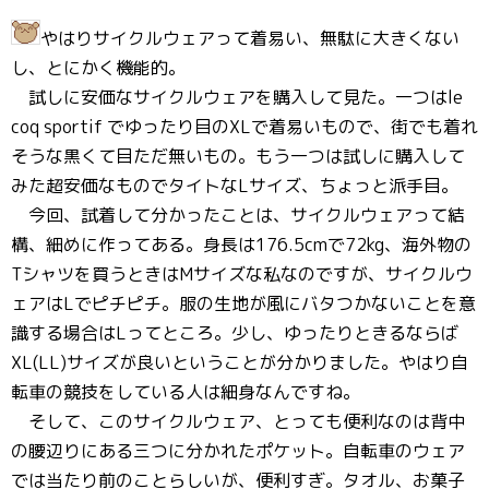
やはりサイクルウェアって着易い、無駄に大きくない
し、とにかく機能的。
試しに安価なサイクルウェアを購入して見た。一つはle
coq sportif でゆったり目のXLで着易いもので、街でも着れ
そうな黒くて目ただ無いもの。もう一つは試しに購入して
みた超安価なものでタイトなLサイズ、ちょっと派手目。
今回、試着して分かったことは、サイクルウェアって結
構、細めに作ってある。身長は176.5cmで72kg、海外物の
Tシャツを買うときはMサイズな私なのですが、サイクルウ
ェアはLでピチピチ。服の生地が風にバタつかないことを意
識する場合はLってところ。少し、ゆったりときるならば
XL(LL)サイズが良いということが分かりました。やはり自
転車の競技をしている人は細身なんですね。
そして、このサイクルウェア、とっても便利なのは背中
の腰辺りにある三つに分かれたポケット。自転車のウェア
では当たり前のことらしいが、便利すぎ。タオル、お菓子