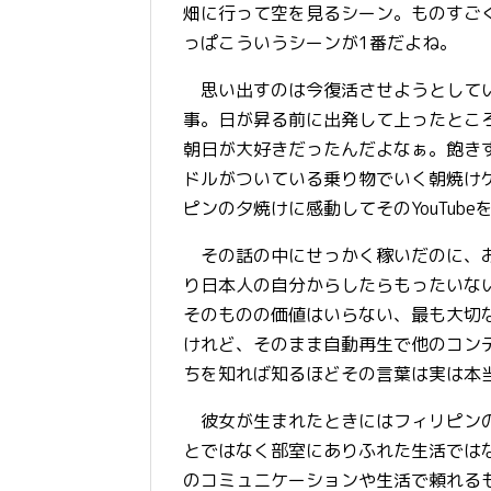
畑に行って空を見るシーン。ものすご
っぱこういうシーンが1番だよね。
思い出すのは今復活させようとしている
事。日が昇る前に出発して上ったとこ
朝日が大好きだったんだよなぁ。飽き
ドルがついている乗り物でいく朝焼け
ピンの夕焼けに感動してそのYouTub
その話の中にせっかく稼いだのに、お
り日本人の自分からしたらもったいな
そのものの価値はいらない、最も大切
けれど、そのまま自動再生で他のコン
ちを知れば知るほどその言葉は実は本
彼女が生まれたときにはフィリピンの
とではなく部室にありふれた生活では
のコミュニケーションや生活で頼れる