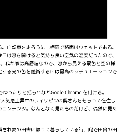
。自転車を走ろうにも梅雨で路面はウェットである。
今日は窓を開けると気持ち良い空気の温度だったので、
す。我が家は高層階なので、窓から見える景色と空の様
化する光の色を鑑賞するには最高のシチュエーションで
ったりと揺られながGoole Chrome を付ける。
だのは人気急上昇中のフィリピンの奥さんをもらって在住し
のコンテンツ。なんとなく見たものだけど、偶然に見た
。
され妻の田舎に帰って暮らしている時、暇で田舎の田