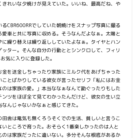
くきれいな夕焼けが見えていた。いいね、最高だね、や
CBR600RRでしていた朝焼けをスナップ写真に撮る
ろ愛車と共に写真に収める。そうなんだよなぁ。太陽と
ずに繰り替えは繰り返ししていたよなぁ。タイヤとハン
ゲッター。そんな自分の行動ととシンクロして、フィリ
eをお気に入りに登録した。
金を送金しちゃったり家族にミルク代をあげちゃった
いことばかりしている彼女が言ったセリフ「私にはお金
なのは家族の愛。」本当ななぁなんて勘ぐったりもした
テンツをほぼ全て見てわかったんだけど、彼女の生い立
当なんじゃないかなぁと感じてきた。
田舎は電気も無くろうそくでの生活、貧しいと言うこ
ないところで育った。おそらく1番楽しかったのは人と
ものは家族だったに違いない。多分そんな根底があるか