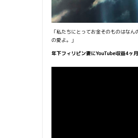
「私たちにとってお金そのものはなん
の愛よ。」
年下フィリピン妻にYouTube収益4