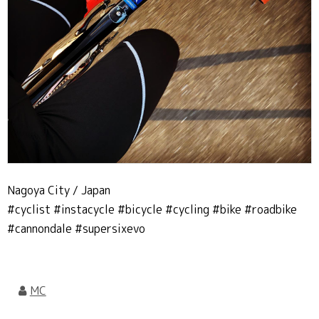
Nagoya City / Japan
#cyclist #instacycle #bicycle #cycling #bike #roadbike
#cannondale #supersixevo
MC