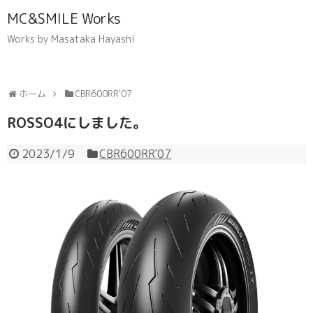
MC&SMILE Works
Works by Masataka Hayashi
ホーム
CBR600RR'07
ROSSO4にしました。
2023/1/9
CBR600RR'07