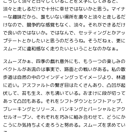
こうして淡々と日々していることを文字にしてみると、
淡々と走しるだけで十分に幸せではないかと思う。マイナ
ーな趣味だから、誰もいない場所を粛々と淡々と走しるだ
けなので、競争的な感覚もなく、淡々。それができるだけ
で良いのではないか。ではなんで、セッティングとかアッ
プテートとかしたいと思うのだろうね。そうだねぇ、更に
スムーズに違和感なく走りたいということなのかなぁ。
スムーズかぁ、四季の戯れ意外にも、もう一つの楽しみの
ベクトルがあ流のは事実で、路面との戦いがある。私の散
歩道は自然の中のワインディングってイメージより、林道
に近い。アスファルトの繋ぎ目はたくさんあり、凸凹が起
伏して、苔も生え、水も沸いている。おまけに段が切って
あって凸凹もある。それをシフトダウンとシフトアップ、
ブレーキングとリリース、バンキングとパーシャルとアク
セルオープン、それぞれを巧みに組み合わせて、どうにか
こうにか気持ちよく走ろうと努める。スムーズを求めてい