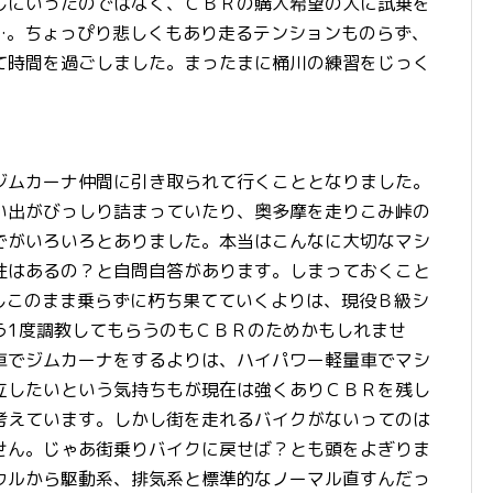
しにいったのではなく、ＣＢＲの購入希望の人に試乗を
…。ちょっぴり悲しくもあり走るテンションものらず、
て時間を過ごしました。まったまに桶川の練習をじっく
ムカーナ仲間に引き取られて行くこととなりました。
い出がびっしり詰まっていたり、奥多摩を走りこみ峠の
でがいろいろとありました。本当はこんなに大切なマシ
性はあるの？と自問自答があります。しまっておくこと
しこのまま乗らずに朽ち果てていくよりは、現役Ｂ級シ
う1度調教してもらうのもＣＢＲのためかもしれませ
車でジムカーナをするよりは、ハイパワー軽量車でマシ
立したいという気持ちもが現在は強くありＣＢＲを残し
考えています。しかし街を走れるバイクがないってのは
せん。じゃあ街乗りバイクに戻せば？とも頭をよぎりま
ウルから駆動系、排気系と標準的なノーマル直すんだっ