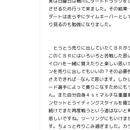
実は日曜日は桶川にダートトラックを
させるため行って来ました。その結果
ダートは走らずにタイムキーパーとし
り見るのも勉強になりました。
とうとう売りに出していたＣＢＲがジ
このＣＢＲにはいろいろと苦戦した思
イロハを一緒に覚えたりと楽しい思い
ンを売りに出してもいいの？その必要
さえできれば…なんて思います。しか
ード選手によって乗りこなすためにも
ん。また自分自身４ｓｔマルチな重量
ンセットとライディングスタイルを確
続けてまた再度戦うという道はないと
悲しいですね。ツーリングにもいけま
す。ちょっと作りこみ過ぎました。カ