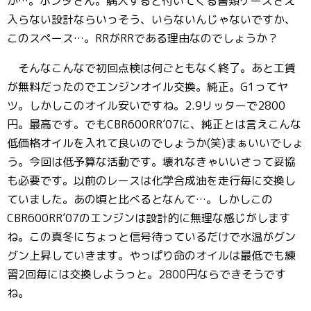
か…。ホンダさん。購入すると付いてくる書類ケースさえ
入らない設計ならいっそう、いらないんじゃないですか、
このスペース…。RRがRRである理由なのでしょうか？
そんなこんなで初回点検は何ごともなく終了。あと工賃
が無料だったのでエンジンオイル交換。純正。G1ってヤ
ツ。しかしこのオイル安いですね。2.9リッターで2800
円。最高です。でもCBR600RR’07に、純正とは言えこんな
低価格オイルを入れて良いのでしょうか(笑)まぁいいでしょ
う。今回は低予算な活動です。壊れなきゃいいさって妥協
も必要です。以前のレースは化学合成油を走行毎に交換し
ていました。あの頃と比べるとなんて…。しかしこの
CBR600RR’07のエンジンは設計的に無理な感じがします
ね。この真冬にちょっと信号待っているだけで水温がグン
グン上昇していきます。やっぱり命のオイルは最低でも練
習2回毎には交換しようっと。2800円ならできそうです
ね。