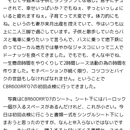
そして今週末は子供とラブラブってな感じ。息子にチュ
ーされて、幸せいっぱいか？でもねぇ、ずっといっしょに
いると疲れますねぇ。子育てって大変です。体力的にも
ね。というのも妻が来月出産を控えていて、今はいつも以
上に二人三脚で過ごしています。子供と散歩していたらバ
スと電車に乗りたいって言うんで、バスに乗って地下鉄に
のってローカル地方では華やかなジャスコにいって二人で
ドーナッツを食べてきました。でもでも、そんな中でね、
一生懸命時間をやりくりして2時間レース活動の為の時間を
作りました。モチベーションが続く限り、コツコツとバイ
クの世話もしなければなれません。ということで
CBR600RR’07の初回点検に行ってきました。
写真はCBR600RR’07のシート。シート下にはバーロック
一個が入るスペースがあるんだけれど、これが小さい。今
日は初回点検に行こうと書類一式をシングルシート下にし
まおうと思ったのですが、なんと!!!!入らないではないです