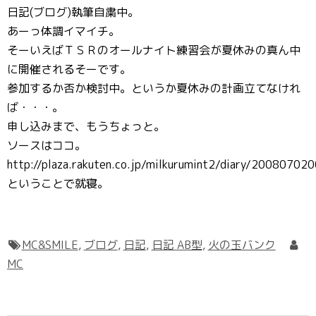
日記(ブログ)執筆自粛中。
あーっ体調イマイチ。
そーいえばＴＳＲのオールナイト練習会が夏休みの真ん中
に開催されるそーです。
参加するか否か検討中。というか夏休みの計画立てなけれ
ば・・・。
申し込みまで、もうちょっと。
ソースはココ。
http://plaza.rakuten.co.jp/milkurumint2/diary/20080702
ということで就寝。
MC&SMILE
,
ブログ
,
日記
,
日記 AB型
,
火の玉バンク
MC