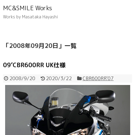
MC&SMILE Works
Works by Masataka Hayashi
「
2008年09月20日
」
一覧
09’CBR600RR UK仕様
2008/9/20
2020/3/22
CBR600RR'07