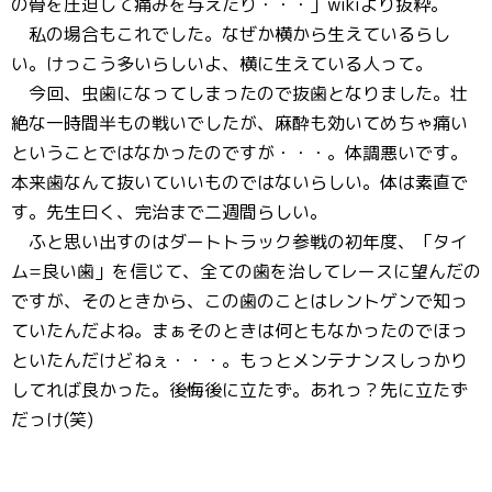
の骨を圧迫して痛みを与えたり・・・」wikiより抜粋。
私の場合もこれでした。なぜか横から生えているらし
い。けっこう多いらしいよ、横に生えている人って。
今回、虫歯になってしまったので抜歯となりました。壮
絶な一時間半もの戦いでしたが、麻酔も効いてめちゃ痛い
ということではなかったのですが・・・。体調悪いです。
本来歯なんて抜いていいものではないらしい。体は素直で
す。先生曰く、完治まで二週間らしい。
ふと思い出すのはダートトラック参戦の初年度、「タイ
ム=良い歯」を信じて、全ての歯を治してレースに望んだの
ですが、そのときから、この歯のことはレントゲンで知っ
ていたんだよね。まぁそのときは何ともなかったのでほっ
といたんだけどねぇ・・・。もっとメンテナンスしっかり
してれば良かった。後悔後に立たず。あれっ？先に立たず
だっけ(笑)