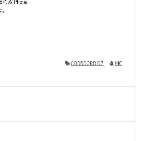
るiPhone
よ。
CBR600RR 07
MC