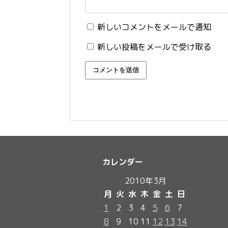
新しいコメントをメールで通知
新しい投稿をメールで受け取る
カレンダー
2010年3月
月
火
水
木
金
土
日
1
2
3
4
5
6
7
8
9
10
11
12
13
14