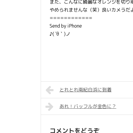
また、こんなに綺麗なオレンジを切り取れ
やめられませんな（笑）良いカメラだ
============
Send by iPhone
♪( ´θ｀)ノ
とれとれ南紀白浜に到着
あれ！バッフルが金色に？
コメントをどうぞ