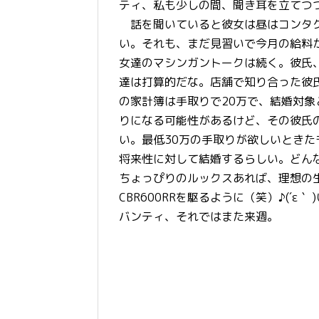
ティ、私も少しの間、聞き耳を立てつつi
話を聞いていると彼女は昼はコンタク
い。それも、まだ見習いで今月の給料が
女達のマシンガントークは続く。彼氏
達は打算的だな。店舗で知り合った彼
の家計簿は手取りで20万で、結婚対
りになる可能性があるけど、その彼氏
い。最低30万の手取りが欲しいときた
将来性に対して結婚するらしい。どん
ちょっぴりのルックスあれば、理想の
CBR600RRを駆るように（笑）♪(´ε
バンティ、それではまた来週。