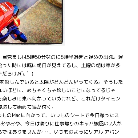
目覚ましは5時50分なのに6時半過ぎと遅めの出発。遅
Rと会った時には既に朝日が見えてるし、土曜の朝は車が多
け♪(´ε｀ )
グを楽しんでいると太陽がどんどん昇ってくる。そうした
ないほどに、めちゃくちゃ眩しいことになってるじゃ
を楽しみに東へ向かっていめけれど、これだけタイミン
寝坊して始めて気が付く。
ものMacに向かって、いつものシートで今日撮ったス
める。おやおや、今日は隣りに仕事帰りのキャバ嬢風の2人が
ではありませんか･･･、いつものようにリアル アバン