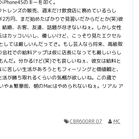
Phone4Sのキーを叩く。
トレンズの販売、週末だけ飲食店に務めているらし
2万円、まだ始めたばかりで見習いだからだとか(笑)彼
、結婚、お客、友達、話題が尽きないねぇ。しかし女性
氏はカッコいいし、優しいけど、こっそり見たエクセル
象としては厳しいんだってさ。もし芸人なら将来、高級取
の会社での給料アップは仮に店長になっても厳しいらし
もんだ。分かるけど(笑)でも哀しいねぇ、彼女は給料と
なに苦しい生活があろうともフィーリングと価値観と、
生活が勝ち取れるくらいの気概が欲しいね。この歳で
｀ )いやぁ繁華街、朝のMacはやめられないねぇ。リアル ア
CBR600RR 07
MC