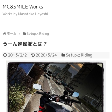
MC&SMILE Works
Works by Masataka Hayashi
ホーム
SetupとRiding
うーん逆操舵とは？
2013/2/2
2020/3/24
SetupとRiding