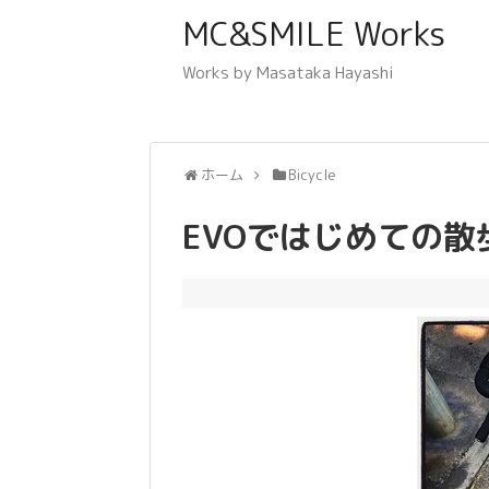
MC&SMILE Works
Works by Masataka Hayashi
ホーム
Bicycle
EVOではじめての散