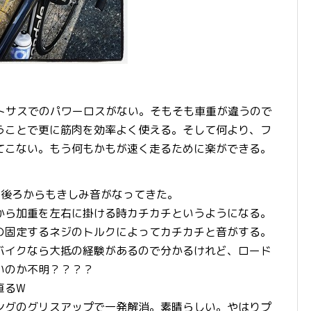
ントサスでのパワーロスがない。そもそも車重が違うので
うことで更に筋肉を効率よく使える。そして何より、フ
てこない。もう何もかもが速く走るために楽ができる。
。
も後ろからもきしみ音がなってきた。
から加重を左右に掛ける時カチカチというようになる。
の固定するネジのトルクによってカチカチと音がする。
バイクなら大抵の経験があるので分かるけれど、ロード
いのか不明？？？？
直るW
ングのグリスアップで一発解消。素晴らしい。やはりプ