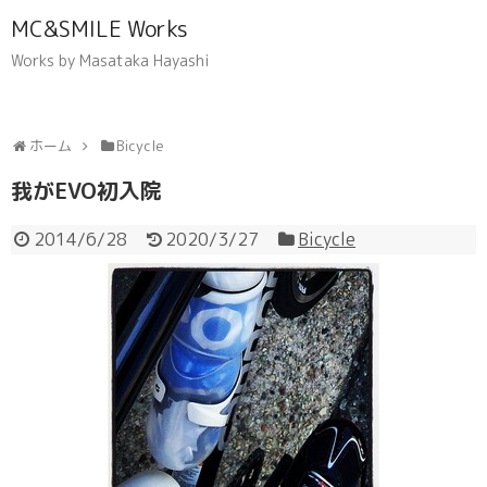
MC&SMILE Works
Works by Masataka Hayashi
ホーム
Bicycle
我がEVO初入院
2014/6/28
2020/3/27
Bicycle