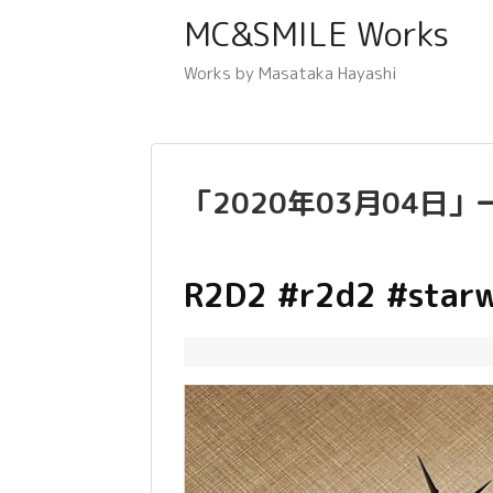
MC&SMILE Works
Works by Masataka Hayashi
「
2020年03月04日
」
R2D2 #r2d2 #star