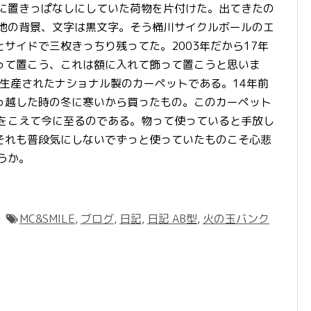
屋に置きっぱなしにしていた荷物を片付けた。出てきたの
白地の背景、文字は黒文字。そう桶川サイクルボールのエ
サイドで三枚きっちり残ってた。2003年だから17年
って置こう、これは額に入れて飾って置こうと思いま
に生産されたナショナル製のカーペットである。14年前
っ越した時の冬に寒いから買ったもの。このカーペット
冬をこえて今に至るのである。物って使っていると手放し
それも普段気にしないでずっと使っていたものこそ心悲
うか。
MC&SMILE
,
ブログ
,
日記
,
日記 AB型
,
火の玉バンク