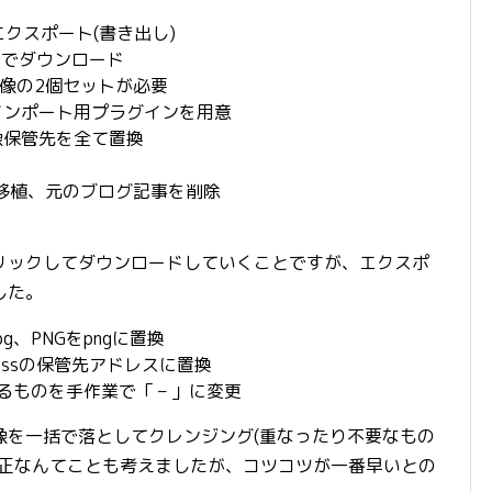
式でエクスポート(書き出し)
動でダウンロード
像の2個セットが必要
pe形式インポート用プラグインを用意
の画像保管先を全て置換
移植、元のブログ記事を削除
。
リックしてダウンロードしていくことですが、エクスポ
した。
g、PNGをpngに置換
ressの保管先アドレスに置換
るものを手作業で「 – 」に変更
像を一括で落としてクレンジング(重なったり不要なもの
修正なんてことも考えましたが、コツコツが一番早いとの