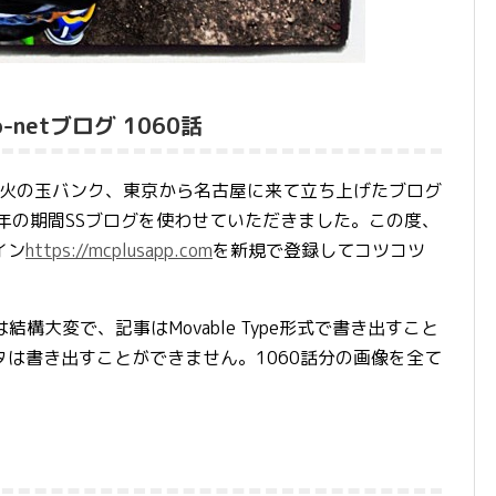
o-netブログ 1060話
LEの火の玉バンク、東京から名古屋に来て立ち上げたブログ
12年の期間SSブログを使わせていただきました。この度、
イン
https://mcplusapp.com
を新規で登録してコツコツ
のは結構大変で、記事はMovable Type形式で書き出すこと
は書き出すことができません。1060話分の画像を全て
。