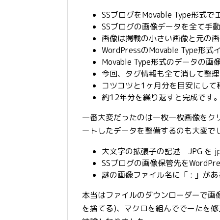
SSブログをMovable Type形
SSブログの画像データを全て手
画像は掲載の小さい画像と元の画
WordPressのMovable Ty
Movable Type形式のデータ
今回、タグ情報も全て消して整理
コツコツと1ヶ月分を目安にして
約12年分を繰り返すと完成です
一番大変だったのは一枚一枚画像をク
ートしたデータを整備するのも大変で
大文字の拡張子の記述 JPG を jp
SSブログの画像保管先をWordP
謎の画像ファイル名に「 : 」があ
本当はファイルのダウンローダーで画
を捨てる)、マクロを組んででーたを