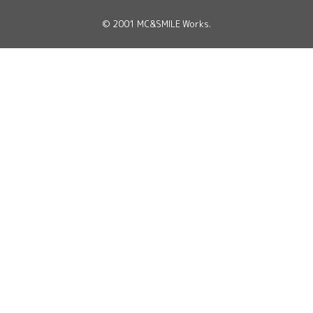
© 2001
MC&SMILE Works
.